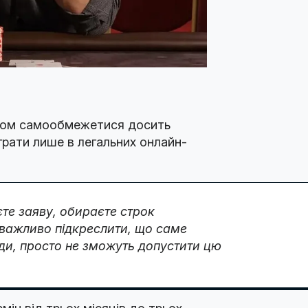
ином самообмежетися досить
грати лише в легальних онлайн-
єте заяву, обираєте строк
е важливо підкреслити, що саме
лади, просто не зможуть допустити цю