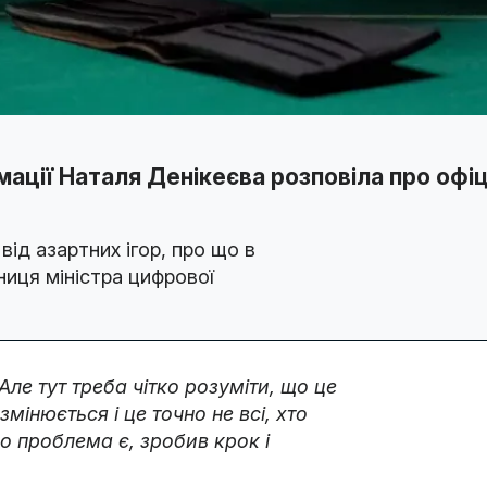
ції Наталя Денікеєва розповіла про офіці
ід азартних ігор, про що в
ниця міністра цифрової
ле тут треба чітко розуміти, що це
мінюється і це точно не всі, хто
що проблема є, зробив крок і