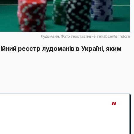
Лудоманія. Фото ілюстративне: rehabcenterindore
йний реєстр лудоманів в Україні, яким