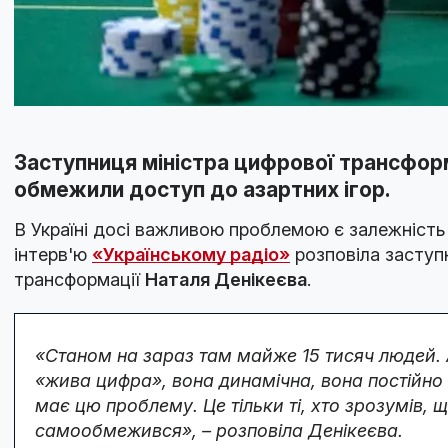
Заступниця міністра цифрової трансформа
обмежили доступ до азартних ігор.
В Україні досі важливою проблемою є залежність в
інтерв'ю
«Українському радіо»
розповіла заступ
трансформації
Наталя Денікеєва
.
«Станом на зараз там майже 15 тисяч людей. А
«жива цифра», вона динамічна, вона постійно з
має цю проблему. Це тільки ті, хто зрозумів, 
самообмежився», – розповіла Денікеєва.