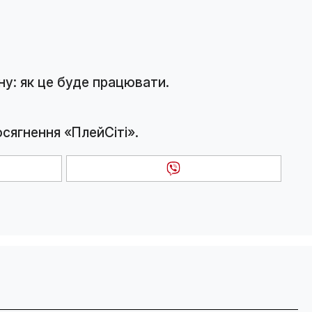
ну: як це буде працювати.
осягнення «ПлейСіті».