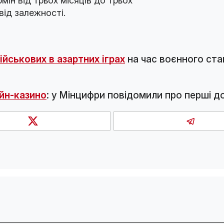
ін від трьох місяців до трьох
від залежності.
йськових в азартних іграх
на час воєнного ста
йн-казино
: у Мінцифри повідомили про перші д