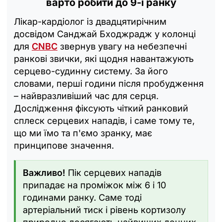
варто робити до 9-ї ранку
Лікар-кардіолог із двадцятирічним
досвідом Санджай Бходжрадж у колонці
для
CNBC
звернув увагу на небезпечні
ранкові звички, які щодня навантажують
серцево-судинну систему. За його
словами, перші години після пробудження
– найвразливіший час для серця.
Дослідження фіксують чіткий ранковий
сплеск серцевих нападів, і саме тому те,
що ми їмо та п'ємо зранку, має
принципове значення.
Важливо!
Пік серцевих нападів
припадає на проміжок між 6 і 10
годинами ранку. Саме тоді
артеріальний тиск і рівень кортизолу