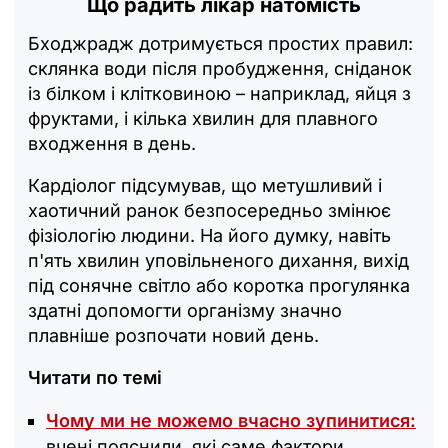
Що радить лікар натомість
Бходжрадж дотримується простих правил:
склянка води після пробудження, сніданок
із білком і клітковиною – наприклад, яйця з
фруктами, і кілька хвилин для плавного
входження в день.
Кардіолог підсумував, що метушливий і
хаотичний ранок безпосередньо змінює
фізіологію людини. На його думку, навіть
п'ять хвилин уповільненого дихання, вихід
під сонячне світло або коротка прогулянка
здатні допомогти організму значно
плавніше розпочати новий день.
Читати по темі
Чому ми не можемо вчасно зупинитися:
вчені пояснили, які саме фактори