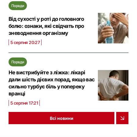
Поради
Від сухості у роті до головного
болю: ознаки, які свідчать про
зневоднення організму
5 серпня 20:27
Поради
Не вистрибуйте з ліжка: лікарі
дали шість дієвих порад, якщо вас
сильно турбує біль у попереку
вранці
5 серпня 17:21
Всі новини