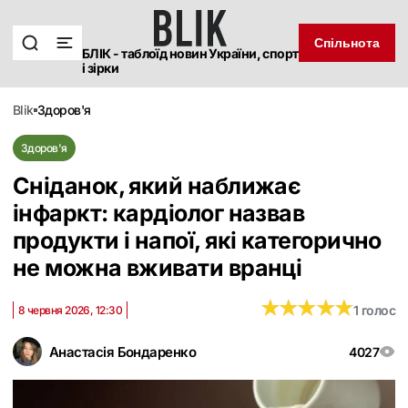
Спільнота
БЛІК - таблоїд новин України, спорт
і зірки
blik
здоров'я
Здоров'я
Сніданок, який наближає
інфаркт: кардіолог назвав
продукти і напої, які категорично
не можна вживати вранці
★
★
★
★
★
★
★
★
★
★
1 голос
8 червня 2026, 12:30
Анастасія Бондаренко
4027